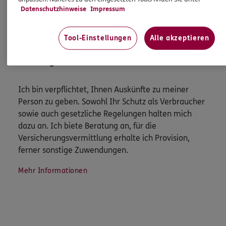
Datenschutzhinweise
Impressum
Tool-Einstellungen
Alle akzeptieren
HINWEIS
Wichtiges aus dem Vermittlerrecht
Ich bin verpflichtet, Ihnen Auskünfte zu meiner
Person zu geben. Sowohl Ihr Schutz als Verbraucher
sowie auch gesetzliche Regelungen halten mich
dazu an. Ich biete Beratung an, für die
Versicherungsvermittlung erhalte ich Provision,
ferner sonstige Zuwendungen.
Mehr Informationen