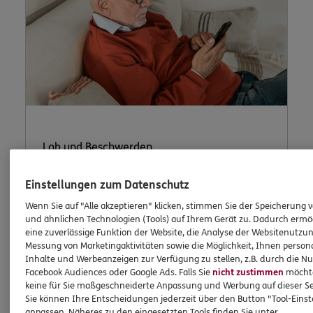
Lob und Beschwerden
Einstellungen zum Datenschutz
Waren Sie zufrieden mit uns? Oder waren Sie
Wenn Sie auf "Alle akzeptieren" klicken, stimmen Sie der Speicherung 
einmal nicht zufrieden? Dann können Sie uns
und ähnlichen Technologien (Tools) auf Ihrem Gerät zu. Dadurch ermö
eine zuverlässige Funktion der Website, die Analyse der Websitenutzun
dies hier schildern.
Messung von Marketingaktivitäten sowie die Möglichkeit, Ihnen persona
Inhalte und Werbeanzeigen zur Verfügung zu stellen, z.B. durch die N
Facebook Audiences oder Google Ads. Falls Sie
nicht zustimmen
möchten
keine für Sie maßgeschneiderte Anpassung und Werbung auf dieser Se
Jetzt informieren
Sie können Ihre Entscheidungen jederzeit über den Button "Tool-Eins
anpassen. Näheres zu den eingesetzten Tools finden Sie unter