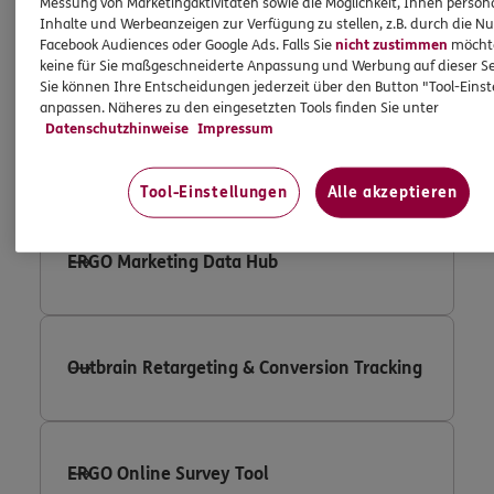
Messung von Marketingaktivitäten sowie die Möglichkeit, Ihnen persona
Inhalte und Werbeanzeigen zur Verfügung zu stellen, z.B. durch die N
Facebook Audiences oder Google Ads. Falls Sie
nicht zustimmen
möchten
Google Adwords Conversion Tracking
keine für Sie maßgeschneiderte Anpassung und Werbung auf dieser Se
Sie können Ihre Entscheidungen jederzeit über den Button "Tool-Eins
anpassen. Näheres zu den eingesetzten Tools finden Sie unter
Datenschutzhinweise
Impressum
Google Remarketing
Tool-Einstellungen
Alle akzeptieren
ERGO Marketing Data Hub
Outbrain Retargeting & Conversion Tracking
ERGO Online Survey Tool