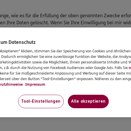
ge, wie es für die Erfüllung der oben genannten Zwecke erfor
n Ihre Daten gelöscht. Wenn Sie Ihre Einwilligung bei mir wid
Ihre personenbezogenen Interessentendaten zu Werbezwecken 
 nach Ablauf von sechs Monaten, es sei denn, Sie kontaktiere
 zum Datenschutz
einer Agentur betreut werden, verarbeite ich neben den Kund
akzeptieren" klicken, stimmen Sie der Speicherung von Cookies und ähnlichen
. Dadurch ermöglichen Sie eine zuverlässige Funktion der Website, die Analy
rketingaktivitäten sowie die Möglichkeit, Ihnen personalisierte Inhalte und
n, z.B. durch die Nutzung von Facebook Audiences oder Google Ads. Falls Sie
n
r keine für Sie maßgeschneiderte Anpassung und Werbung auf dieser Seite mö
erzeit über den Button "Tool-Einstellungen" anpassen. Näheres zu den einge
ogenen Daten
hutzhinweise
Impressum
n
Tool-Einstellungen
Alle akzeptieren
ufbewahrungspflichten bestehen