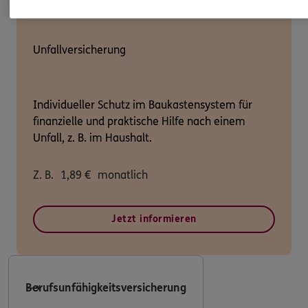
Unfallversicherung
Individueller Schutz im Baukastensystem für
finanzielle und praktische Hilfe nach einem
Unfall, z. B. im Haushalt.
Z. B.
1,89
€
monatlich
Jetzt informieren
Berufsunfähigkeitsversicherung