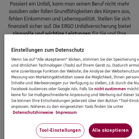
Passiert ein Unfall, kann man seinen Beruf nicht mehr
ausüben oder fallen Grundfähigkeiten des Körpers aus,
fehlen Einkommen und Lebensqualität. Stellen Sie sich
finanziell sicher auf. Die ERGO Unfallversicherung bietet
sinnvolle und wichtige Leistungen
für Sie und Ihre
Kinder.
Einstellungen zum Datenschutz
Wenn Sie auf "Alle akzeptieren" klicken, stimmen Sie der Speicherung 
und ähnlichen Technologien (Tools) auf Ihrem Gerät zu. Dadurch ermö
eine zuverlässige Funktion der Website, die Analyse der Websitenutzun
Messung von Marketingaktivitäten sowie die Möglichkeit, Ihnen persona
Inhalte und Werbeanzeigen zur Verfügung zu stellen, z.B. durch die N
Facebook Audiences oder Google Ads. Falls Sie
nicht zustimmen
möchten
keine für Sie maßgeschneiderte Anpassung und Werbung auf dieser Se
Sie können Ihre Entscheidungen jederzeit über den Button "Tool-Eins
anpassen. Näheres zu den eingesetzten Tools finden Sie unter
Datenschutzhinweise
Impressum
Tool-Einstellungen
Alle akzeptieren