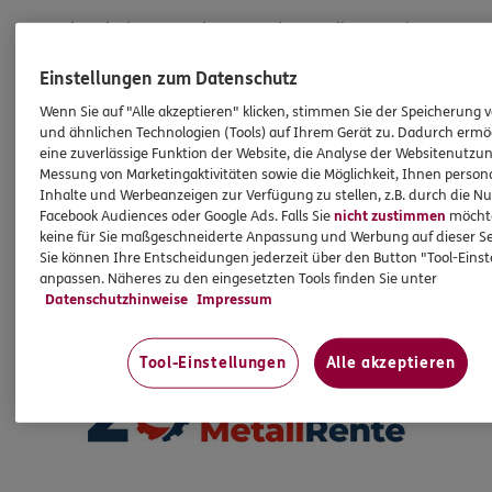
Vor inzwischen 20 Jahren wurde MetallRente als
gemeinsame Einrichtung der Tarifvertragsparteien
Einstellungen zum Datenschutz
gegründet. Von Beginn an ist ERGO stolzer Partner
des Versorgungswerkes. Als heute größtes
Wenn Sie auf "Alle akzeptieren" klicken, stimmen Sie der Speicherung 
und ähnlichen Technologien (Tools) auf Ihrem Gerät zu. Dadurch ermö
Versorgungswerk Deutschlands mit mehr als einer
eine zuverlässige Funktion der Website, die Analyse der Websitenutzun
Mio. Versicherten unterstützt MetallRente, Sie und
Messung von Marketingaktivitäten sowie die Möglichkeit, Ihnen persona
Ihre Familie für die Zukunft optimal zu versorgen.
Inhalte und Werbeanzeigen zur Verfügung zu stellen, z.B. durch die N
Ein Vorteil, zu dem wir Sie gerne ausführlich
Facebook Audiences oder Google Ads. Falls Sie
nicht zustimmen
möchten
keine für Sie maßgeschneiderte Anpassung und Werbung auf dieser Se
beraten.
Sie können Ihre Entscheidungen jederzeit über den Button "Tool-Eins
anpassen. Näheres zu den eingesetzten Tools finden Sie unter
Datenschutzhinweise
Impressum
Tool-Einstellungen
Alle akzeptieren