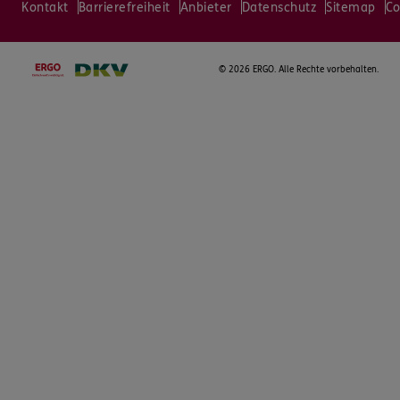
Kontakt
Barrierefreiheit
Anbieter
Datenschutz
Sitemap
Co
©
2026 ERGO. Alle Rechte vorbehalten.