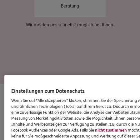
Beratung
Wir melden uns schnellst möglich bei Ihnen.
DIESE PRODUKTE KÖNNTEN SIE INTERESSIEREN
Einstellungen zum Datenschutz
Top Produkte für Familien mit Kindern
Wenn Sie auf "Alle akzeptieren" klicken, stimmen Sie der Speicherung 
und ähnlichen Technologien (Tools) auf Ihrem Gerät zu. Dadurch ermö
eine zuverlässige Funktion der Website, die Analyse der Websitenutzun
Messung von Marketingaktivitäten sowie die Möglichkeit, Ihnen persona
Inhalte und Werbeanzeigen zur Verfügung zu stellen, z.B. durch die N
Facebook Audiences oder Google Ads. Falls Sie
nicht zustimmen
möchten
keine für Sie maßgeschneiderte Anpassung und Werbung auf dieser Se